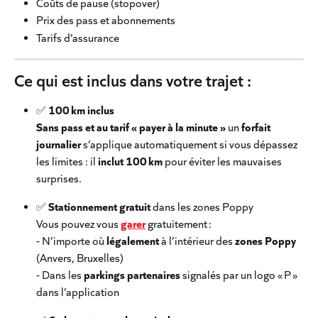
Coûts de pause (stopover)
Prix des pass et abonnements
Tarifs d’assurance
Ce qui est inclus dans votre trajet :
✅ 
100 km inclus
Sans pass et au tarif « payer à la minute »
 un 
forfait 
journalier
 s’applique automatiquement si vous dépassez 
les limites : il 
inclut 100 km
 pour éviter les mauvaises 
surprises.
✅ 
Stationnement gratuit
 dans les zones Poppy
Vous pouvez vous 
garer
 gratuitement :
- N’importe où 
légalement
 à l’intérieur des 
zones Poppy
(Anvers, Bruxelles)
- Dans les 
parkings partenaires
 signalés par un logo « P » 
dans l’application