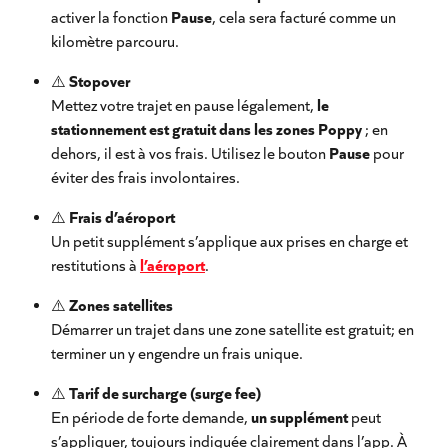
activer la fonction 
Pause
, cela sera facturé comme un 
kilomètre parcouru.
⚠️ 
Stopover
Mettez votre trajet en pause légalement, 
le 
stationnement est gratuit dans les zones Poppy
 ; en 
dehors, il est à vos frais. Utilisez le bouton 
Pause
 pour 
éviter des frais involontaires.
⚠️ 
Frais d’aéroport
Un petit supplément s’applique aux prises en charge et 
restitutions à 
l’aéroport
.
⚠️ 
Zones satellites
Démarrer un trajet dans une zone satellite est gratuit; en 
terminer un y engendre un frais unique.
⚠️ 
Tarif de surcharge (surge fee)
En période de forte demande, 
un supplément 
peut 
s’appliquer, toujours indiquée clairement dans l’app. À 