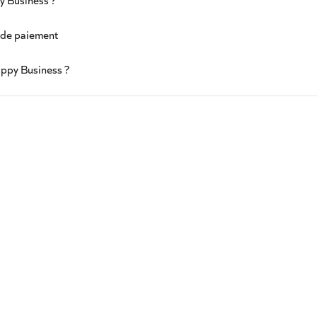
 Business ?
 de paiement
ppy Business ?